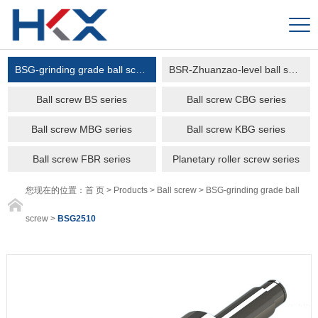
BSG-grinding grade ball screw
BSR-Zhuanzao-level ball screw
Ball screw BS series
Ball screw CBG series
Ball screw MBG series
Ball screw KBG series
Ball screw FBR series
Planetary roller screw series
您现在的位置：
首 页
>
Products
>
Ball screw
>
BSG-grinding grade ball
screw
>
BSG2510