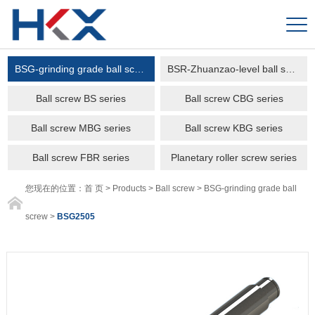
BSG-grinding grade ball screw
BSR-Zhuanzao-level ball screw
Ball screw BS series
Ball screw CBG series
Ball screw MBG series
Ball screw KBG series
Ball screw FBR series
Planetary roller screw series
您现在的位置：
首 页
>
Products
>
Ball screw
>
BSG-grinding grade ball
screw
>
BSG2505