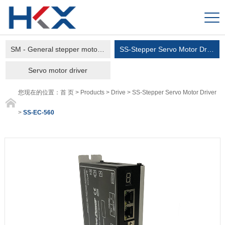
SM - General stepper motor driver
SS-Stepper Servo Motor Driver
Servo motor driver
您现在的位置：
首 页
>
Products
>
Drive
>
SS-Stepper Servo Motor Driver
>
SS-EC-560