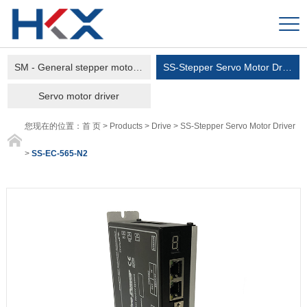
SM - General stepper motor driver
SS-Stepper Servo Motor Driver
Servo motor driver
您现在的位置：
首 页
>
Products
>
Drive
>
SS-Stepper Servo Motor Driver
>
SS-EC-565-N2