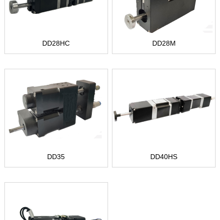
DD28HC
DD28M
DD35
DD40HS