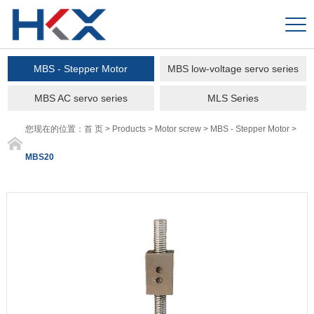
MBS - Stepper Motor
MBS low-voltage servo series
MBS AC servo series
MLS Series
您现在的位置：
首 页
>
Products
>
Motor screw
>
MBS - Stepper Motor
>
MBS20