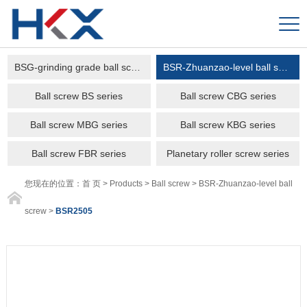
BSG-grinding grade ball screw
BSR-Zhuanzao-level ball screw
Ball screw BS series
Ball screw CBG series
Ball screw MBG series
Ball screw KBG series
Ball screw FBR series
Planetary roller screw series
您现在的位置：
首 页
>
Products
>
Ball screw
>
BSR-Zhuanzao-level ball
screw
>
BSR2505