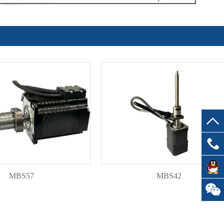
13644
MBS57
MBS42